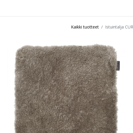
idu
Sisustuspalvelut
Ota yhteyttä / Liity kanta-asiakkaksi
Myymä
Kaikki tuotteet
Istuintalja C