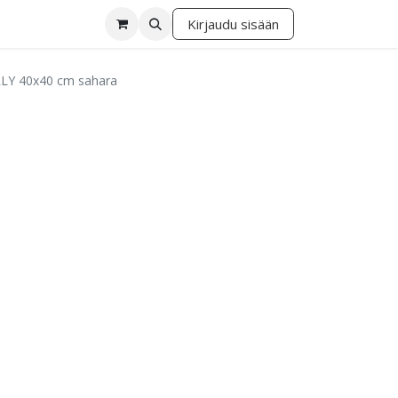
Kirjaudu sisään
lä
URLY 40x40 cm sahara