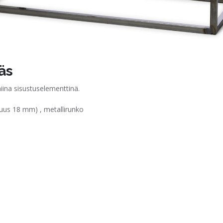
äs
niina sisustuselementtinä.
tuus 18 mm) , metallirunko