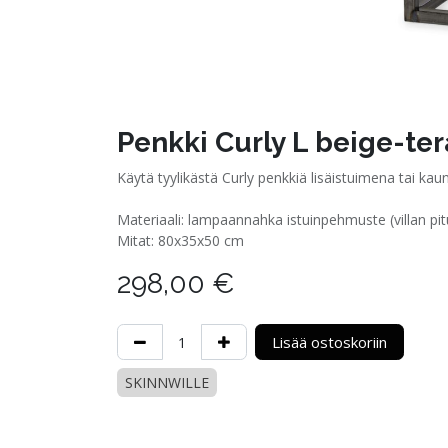
Penkki Curly L beige-ter
Käytä tyylikästä Curly penkkiä lisäistuimena tai kau
Materiaali: lampaannahka istuinpehmuste (villan pi
Mitat: 80x35x50 cm
298,00
€
Lisää ostoskoriin
SKINNWILLE