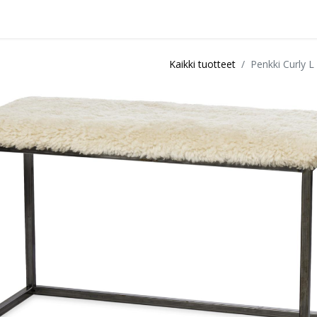
idu
Sisustuspalvelut
Ota yhteyttä / Liity kanta-asiakkaksi
Myymä
Kaikki tuotteet
Penkki Curly L