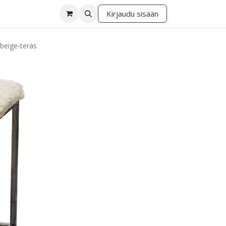
Kirjaudu sisään
lä
 beige-teräs