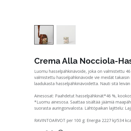
Crema Alla Nocciola-Ha
Luomu hasselpähkinävoide, joka on valmistettu 46 
valmistettu hasselpähkinävoide vie meidät takaisin
laadukasta hasselpähkinävoidetta. Nauti sitä leivän p
Ainesosat: Paahdetut hasselpähkinät*46 %, kookosso
*Luomu ainesosa. Saattaa sisältää jäämiä maapähkin
suorasta auringonvalosta. Lähtöpaikan lajittelu: Laji
RAVINTOARVOT per 100 g: Energia 2227 kJ/534 kcal Ra