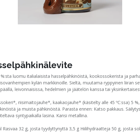
sselpähkinälevite
%:sta luomu italialaisista hasselpähkinöistä, kookossokerista ja par
 isovanhempien kylän markkinoille. Sieltä, muutama ryppyinen liiran se
äällä, leivonnaisissa, hedelmien ja jäätelön kanssa tai yksinkertaisest
keri*, riisimaitojauhe*, kaakaojauhe* (käsitelty alle 45 ºC:ssa) 5 %,
öistä ja muista pähkinöistä. Parasta ennen: Katso pakkaus. Säilytys: 
teltava syntypaikalla lasina. Kansi metallina.
svaa 32 g, josta tyydyttynyttä 3,5 g Hiilihydraatteja 50 g, josta sok