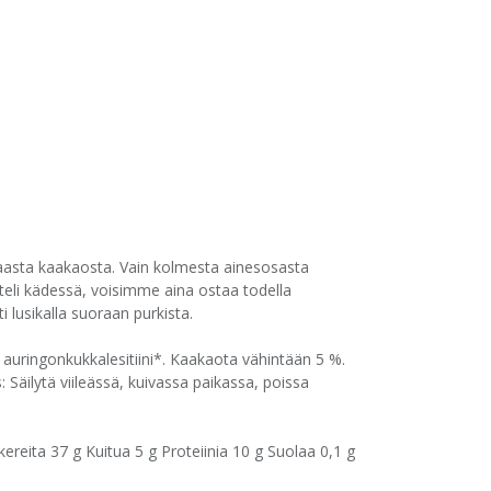
haasta kaakaosta. Vain kolmesta ainesosasta
teli kädessä, voisimme aina ostaa todella
i lusikalla suoraan purkista.
 auringonkukkalesitiini*. Kaakaota vähintään 5 %.
Säilytä viileässä, kuivassa paikassa, poissa
ereita 37 g Kuitua 5 g Proteiinia 10 g Suolaa 0,1 g