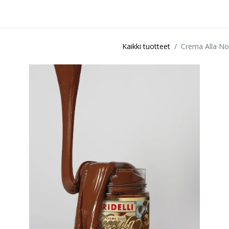
idu
Sisustuspalvelut
Ota yhteyttä / Liity kanta-asiakkaksi
Myymä
Kaikki tuotteet
Crema Alla No