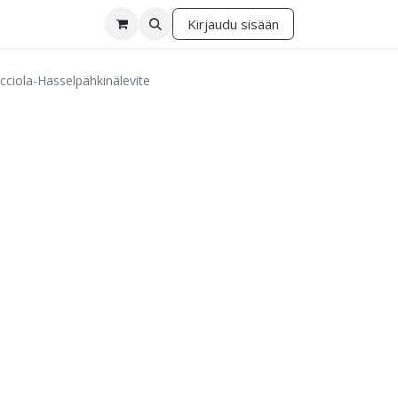
Kirjaudu sisään
lä
cciola-Hasselpähkinälevite