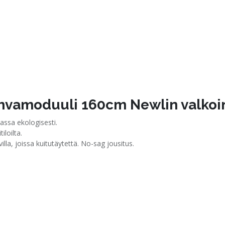
ohvamoduuli 160cm Newlin valkoi
ssa ekologisesti.
iloilta.
la, joissa kuitutäytettä. No-sag jousitus.