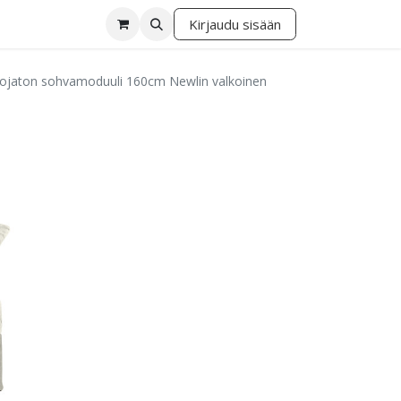
Kirjaudu sisään
lä
nojaton sohvamoduuli 160cm Newlin valkoinen