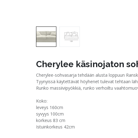
Cherylee käsinojaton s
Cherylee-sohvasarja tehdään alusta loppuun Ranska
Tyynyissä käytettävät höyhenet tulevat tehtaan lähit
Runko massiivipyökkiä, runko verhoiltu vaahtomuovil
Koko:
leveys 160cm
syvyys 100cm
korkeus 83 cm
Istuinkorkeus 42cm