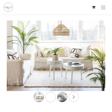
Edellinen
Seuraav