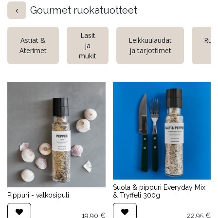
Gourmet ruokatuotteet
Lasit
Astiat &
Leikkuulaudat
Ruok
ja
Aterimet
ja tarjottimet
te
mukit
Suola & pippuri Everyday Mix
Pippuri - valkosipuli
& Tryffeli 300g
19,90
€
22,95
€