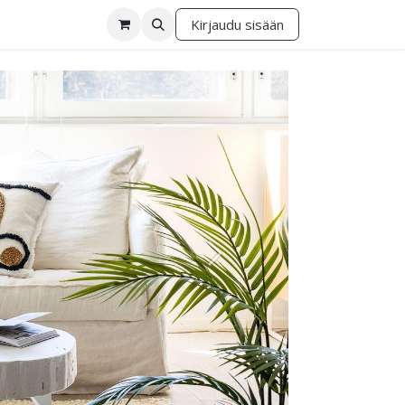
Kirjaudu sisään
lä
Seuraava