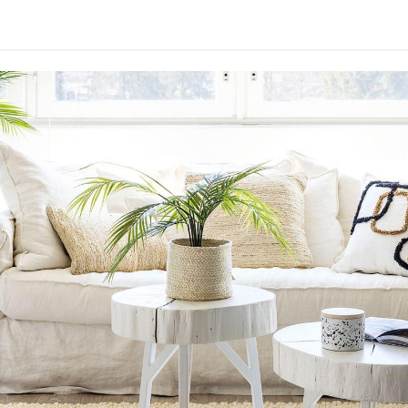
idu
Sisustuspalvelut
Ota yhteyttä / Liity kanta-asiakkaksi
Myymä