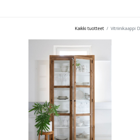
idu
Sisustuspalvelut
Ota yhteyttä / Liity kanta-asiakkaksi
Myymä
Kaikki tuotteet
Vitriinikaappi