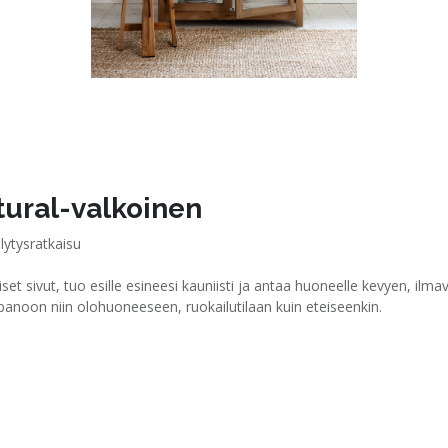
tural-valkoinen
ilytysratkaisu
siset sivut, tuo esille esineesi kauniisti ja antaa huoneelle kevyen, ilm
llepanoon niin olohuoneeseen, ruokailutilaan kuin eteiseenkin.