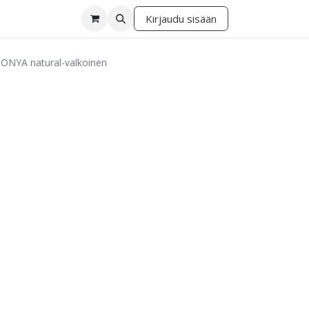
Kirjaudu sisään
lä
 DONYA natural-valkoinen