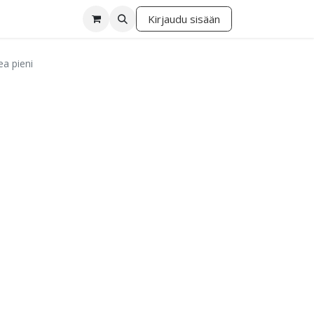
Kirjaudu sisään
lä
a pieni