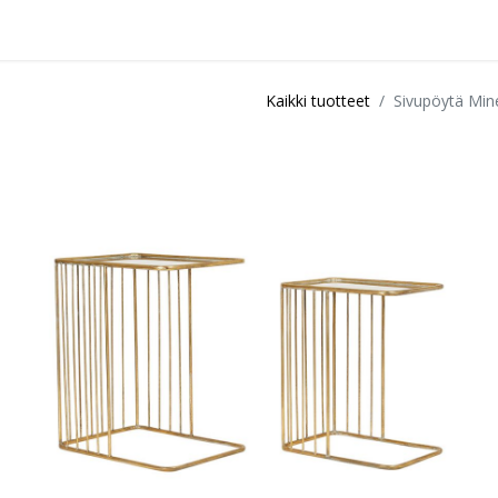
idu
Sisustuspalvelut
Ota yhteyttä / Liity kanta-asiakkaksi
Myymä
Kaikki tuotteet
Sivupöytä Mine