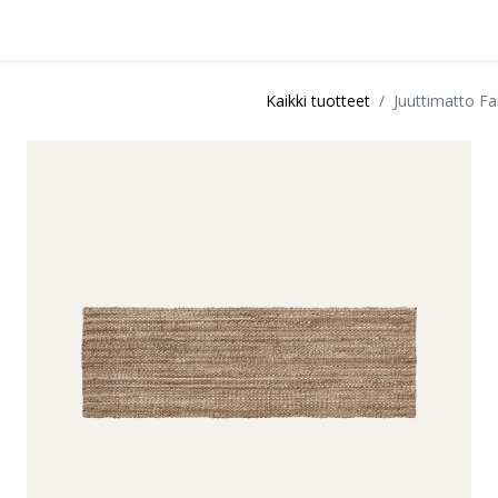
idu
Sisustuspalvelut
Ota yhteyttä / Liity kanta-asiakkaksi
Myymä
Kaikki tuotteet
Juuttimatto 