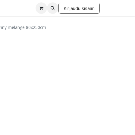
Kirjaudu sisään
lä
Fanny melange 80x250cm