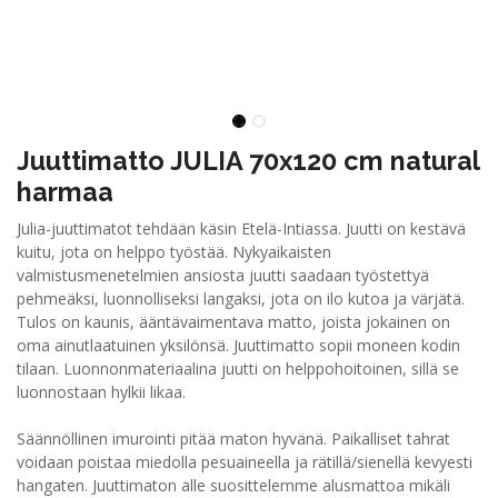
Juuttimatto JULIA 70x120 cm natural
harmaa
Julia-juuttimatot tehdään käsin Etelä-Intiassa. Juutti on kestävä
kuitu, jota on helppo työstää. Nykyaikaisten
valmistusmenetelmien ansiosta juutti saadaan työstettyä
pehmeäksi, luonnolliseksi langaksi, jota on ilo kutoa ja värjätä.
Tulos on kaunis, ääntävaimentava matto, joista jokainen on
oma ainutlaatuinen yksilönsä. Juuttimatto sopii moneen kodin
tilaan. Luonnonmateriaalina juutti on helppohoitoinen, sillä se
luonnostaan hylkii likaa.
Säännöllinen imurointi pitää maton hyvänä. Paikalliset tahrat
voidaan poistaa miedolla pesuaineella ja rätillä/sienellä kevyesti
hangaten. Juuttimaton alle suosittelemme alusmattoa mikäli