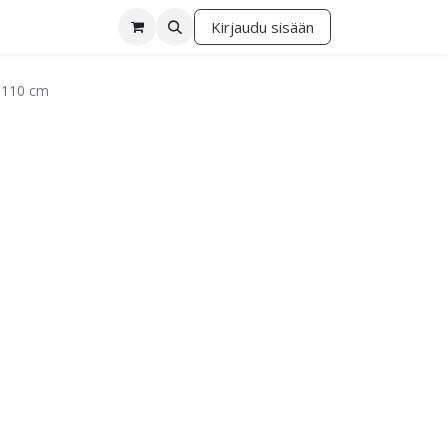
Kirjaudu sisään
lä
110 cm