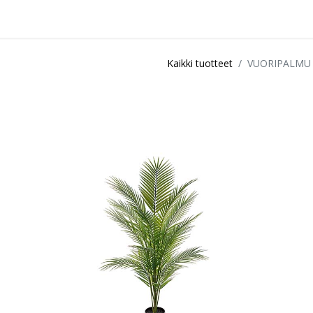
idu
Sisustuspalvelut
Ota yhteyttä / Liity kanta-asiakkaksi
Myymä
Kaikki tuotteet
VUORIPALMU 