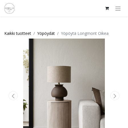
Kaikki tuotteet
Yöpöydät
Yöpöytä Longmont Oikea