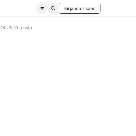
Kirjaudu sisään
lä
 TORUS 65 musta