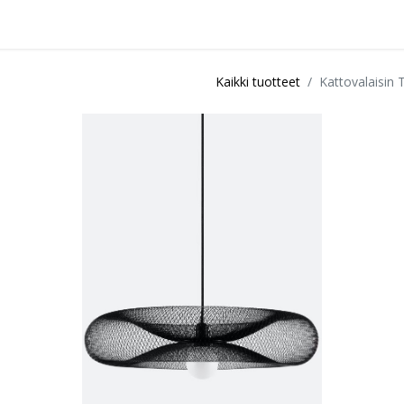
idu
Sisustuspalvelut
Ota yhteyttä / Liity kanta-asiakkaksi
Myymä
Kaikki tuotteet
Kattovalaisin