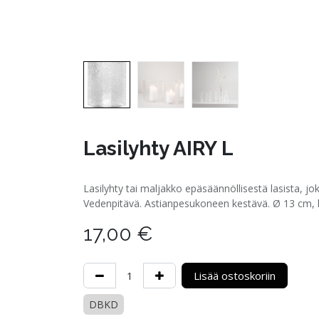
Lasilyhty AIRY L
Lasilyhty tai maljakko epäsäännöllisestä lasista, joka so
Vedenpitävä. Astianpesukoneen kestävä. Ø 13 cm, 
17,00
€
Lisää ostoskoriin
DBKD