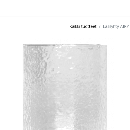
idu
Sisustuspalvelut
Ota yhteyttä / Liity kanta-asiakkaksi
Myymä
Kaikki tuotteet
Lasilyhty AIRY