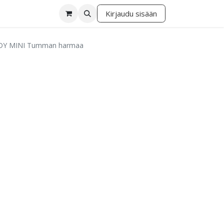
Kirjaudu sisään
lä
DY MINI Tumman harmaa