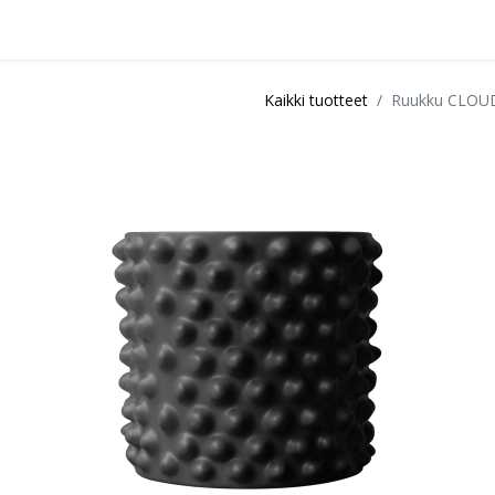
idu
Sisustuspalvelut
Ota yhteyttä / Liity kanta-asiakkaksi
Myymä
Kaikki tuotteet
Ruukku CLOU