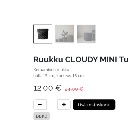
Ruukku CLOUDY MINI T
Keraaminen ruukku
halk. 15 cm, korkeus 13 cm
12,00
€
24,00
€
Lisää ostoskoriin
DBKD