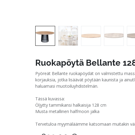
Ruokapöytä Bellante 128
Pyöreät Bellante ruokapöydät on valmistettu massiiv
korjauksia, jotka lisäävät pöytään kaunista ja ainu
haluamasi muotoiluyhdistelmän.
Tässä kuvassa:
Öljytty tammikansi halkaisija 128 cm
Musta metallinen halfmoon jalka
Tervetuloa myymäläämme katsomaan muitakin värim