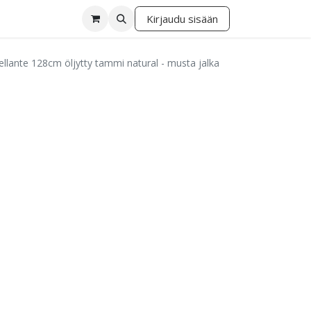
Kirjaudu sisään
lä
llante 128cm öljytty tammi natural - musta jalka