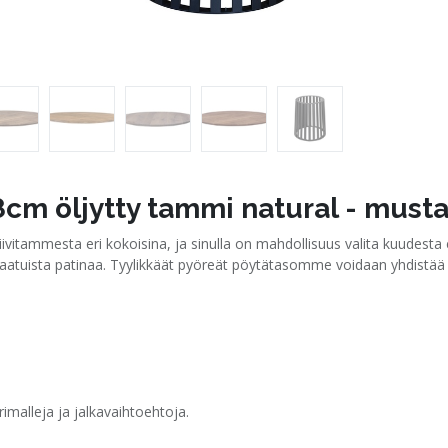
cm öljytty tammi natural - musta
itammesta eri kokoisina, ja sinulla on mahdollisuus valita kuudesta er
tlaatuista patinaa. Tyylikkäät pyöreät pöytätasomme voidaan yhdistää 
alleja ja jalkavaihtoehtoja.