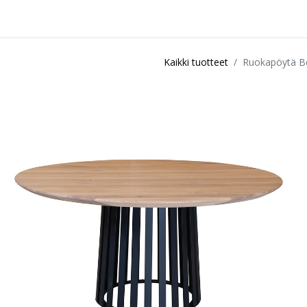
idu
Sisustuspalvelut
Ota yhteyttä / Liity kanta-asiakkaksi
Myymä
Kaikki tuotteet
Ruokapöytä Be