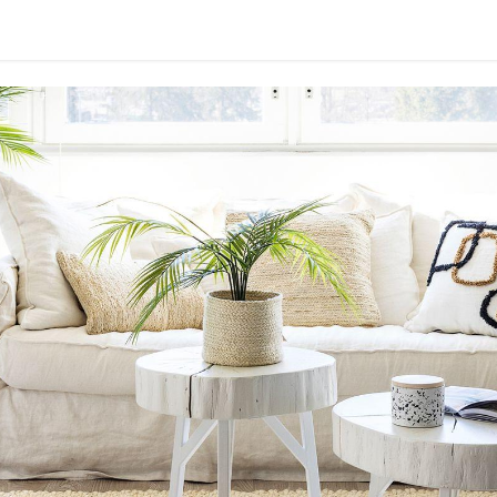
idu
Sisustuspalvelut
Ota yhteyttä / Liity kanta-asiakkaksi
Myymä