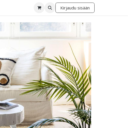
Kirjaudu sisään
lä
Seuraava