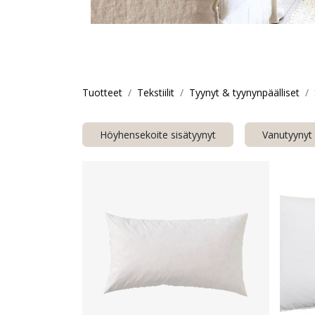
Tuotteet
Tekstiilit
Tyynyt & tyynynpäälliset
Höyhensekoite sisätyynyt
Vanutyynyt 