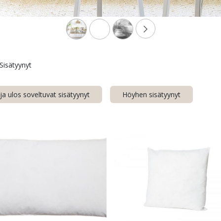
Sisätyynyt
ja ulos soveltuvat sisätyynyt
Höyhen sisätyynyt