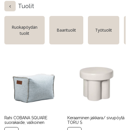
Tuolit
Ruokapöydän
Baarituolit
Työtuolit
tuolit
Rahi COBANA SQUARE
Keraaminen jakkara/ sivupöytä
suorakaide, valkoinen
TORU S