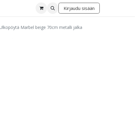
Kirjaudu sisään
lä
Ulkopöytä Marbel beige 70cm metalli jalka