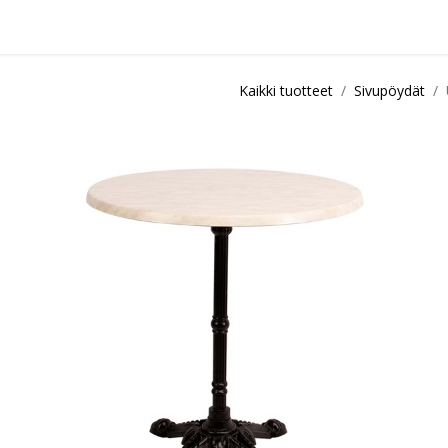
idu
Sisustuspalvelut
Ota yhteyttä / Liity kanta-asiakkaksi
Myymä
Kaikki tuotteet
Sivupöydät