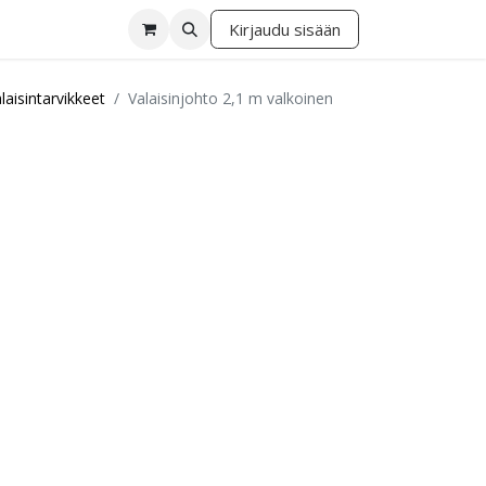
Kirjaudu sisään
lä
laisintarvikkeet
Valaisinjohto 2,1 m valkoinen