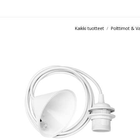
idu
Sisustuspalvelut
Ota yhteyttä / Liity kanta-asiakkaksi
Myymä
Kaikki tuotteet
Polttimot & Va