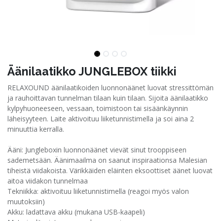
Äänilaatikko JUNGLEBOX tiikki
RELAXOUND äänilaatikoiden luonnonäänet luovat stressittömän
ja rauhoittavan tunnelman tilaan kuin tilaan. Sijoita äänilaatikko
kylpyhuoneeseen, vessaan, toimistoon tai sisäänkäynnin
läheisyyteen. Laite aktivoituu liiketunnistimella ja soi aina 2
minuuttia kerralla.
Ääni: Jungleboxin luonnonäänet vievät sinut trooppiseen
sademetsään. Äänimaailma on saanut inspiraationsa Malesian
tiheistä viidakoista. Värikkäiden eläinten eksoottiset äänet luovat
aitoa viidakon tunnelmaa
Tekniikka: aktivoituu liiketunnistimella (reagoi myös valon
muutoksiin)
Akku: ladattava akku (mukana USB-kaapeli)