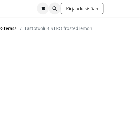
Kirjaudu sisään
lä
& terassi
Taittotuoli BISTRO frosted lemon