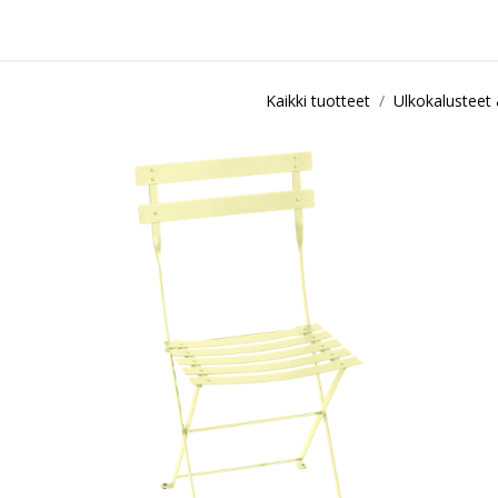
idu
Sisustuspalvelut
Ota yhteyttä / Liity kanta-asiakkaksi
Myymä
Kaikki tuotteet
Ulkokalusteet 